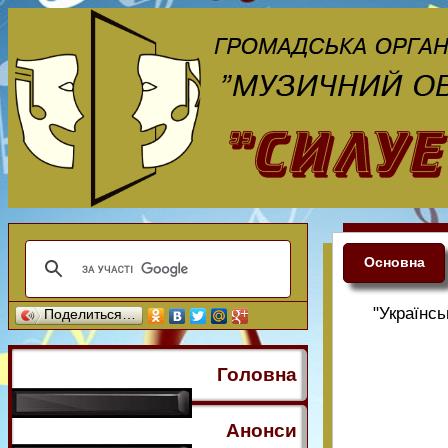
Основна
"Українс
Поделиться…
Головна
Анонси