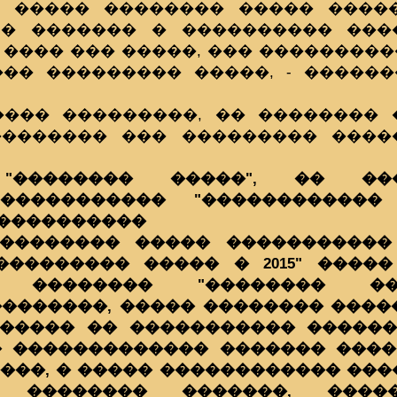
 ����� �������� ����� �����
 � ������� � ���������� ���
 ���� ��� �����, ��� ���������
��� ��������� �����, - �����
���� ���������, �� �������� 
�������� ��� ��������� ����
"�������� �����", �� ���
����������� "������������ 
 ����������
�������� ����� �����������
��������� ����� � 2015" ����
� �������� "�������� �
�������, ����� �������� ����
����� �� ����������� ������
 ������������� ������� ����
����, � ����� ������������ ��
�, �������� �������, ����