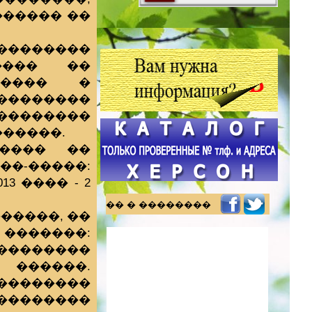
������ ��
���������
���� ��
����� �
 ��������
��������
������.
���� ��
��-�����:
13 ���� - 2
�� � ��������
�����, ��
 �������:
���������
 ������.
��������
���������