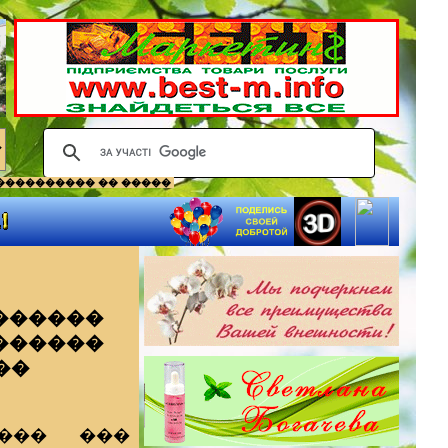
���������� �� �����
������
�������
��
���� ���