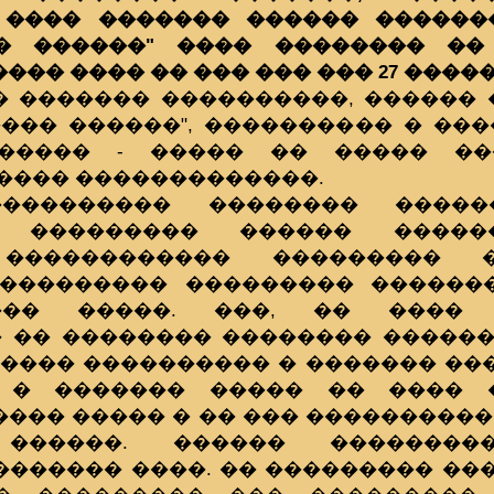
 ���� ������� ������ ������
�� ������" ���� �������� ��
�� ���� �� ��� ��� ��� 27 �����
� ������� ����������, ������
��� ������", ���������� � ���
������ - ����� �� ����� ��
���� �������������.
���������� �������� ����
 ��������� ������ ������
������������ ��������� �
��������� ��������� �������
��� �����. ���, �� ���� 
 �� �������� �������� ������
����� ���������� � ������� ��
� � ������� ����� �� ���� 
��� ����� � �� ��� ����������
 ������. ������ ��������
������� ����. �� ��������� ��