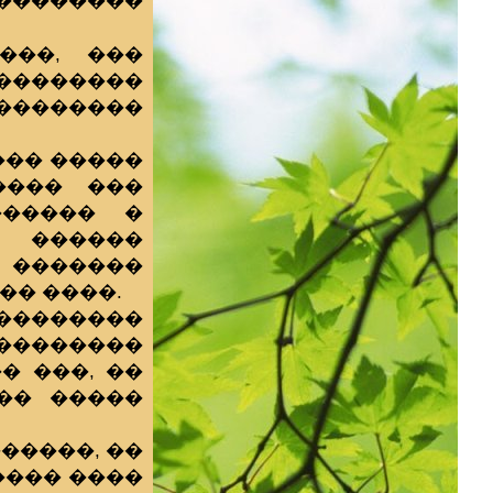
��������
���, ���
��������
�������
��� �����
���� ���
������ �
 ������
 �������
�� ����.
��������
���������
� ���, ��
�� �����
�����, ��
���� ����