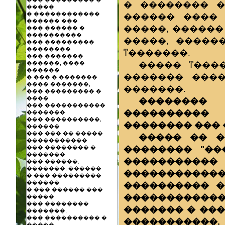
� �������� �
�����
� ������������
������ ����
������ ���
�����, ������
��� ������ �
����������
�����, �����
��� ���������
��������
ͳ�������.
��� �������
����� ͳ���
������, ����
������
������� ���
� ��� � �������
���� �������,
�������.
��� ��������� �
����
�������� 
��� �����������
���������� 
�������
��� ����������,
�������� ���
������
��� ��� �� �����
����� �� �
�����������
�������� "��
��� �������� �
�������
����������
��� ������,
�������, ������
������������
� ��� ���������
������
���������� �
� ��� ������ ���
������������
�����
��� ��������
������� � ��
�������,
��� ���������� �
����������
�����