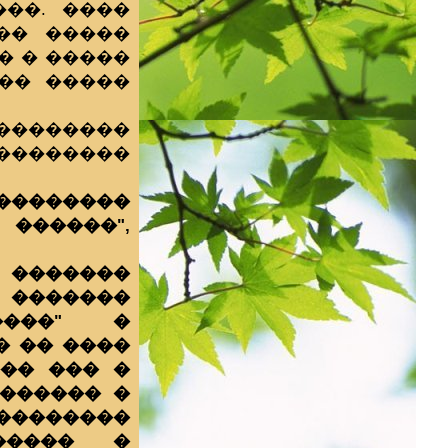
��. ����
�� �����
� � �����
��� �����
��������
��������
�������
������",
 �������
� �������
����" �
� �� ����
�� ��� �
������ �
���������
����� �