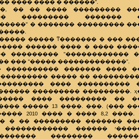
� �� ���� ���� � ������".
�, �� �� ���� ��������� ��
��� ��������� ������� �
 �����" � ������� ��������� �
�����.
����� ����� ͳ������� � ��� ���
����� ������ ���� � ���� ����
� ��������� "������������ ��
�� ��� "����� �������������".
� ���������� ������� ���� �
���������� ����� �� ��������
��������� ���� ���������� 
����� ��������� ���������. ҳ�
����� ���� ��������� �� �
��� ����� 13 ����. ���. (��� ��
��� 2010 ���� � ���� 8,2 ����. 
� � �� ��������� ������� ��
 ������������ ������ ʳ����
������� �������� �����