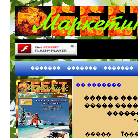
�������
�������
��������
�� �������
������ ��
����� ����
�����
����� ͳ��