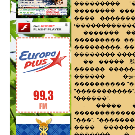
��������� "
�������� ���
���� ������
ʳ������������
������� �
��������� ��
���������, ��
�������� ���
�� ����� 䳿
������ �����
������ �볺-
���������� "�
"�����������
"������".
- ����� 
������������
"���", "������
���� ������
�������, �