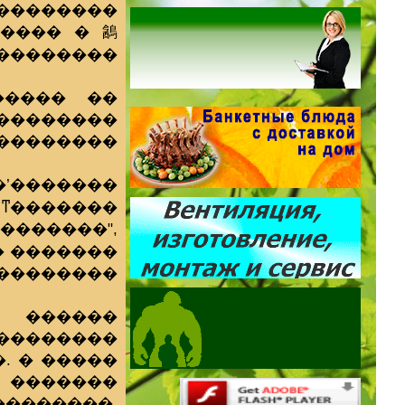
��������
���� � 䳺
��������
����� ��
��������
���������
’�������
 ͳ�������
�����",
� �������
��������
 ������
��������
�. � �����
 �������
������,