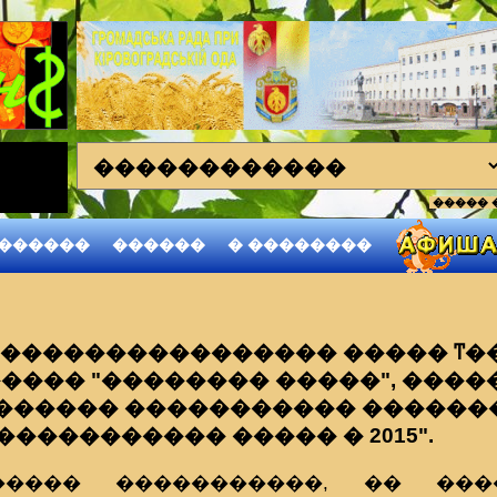
����� 
��
������
������
� ��������
����������������� ����� ͳ�
���� "�������� �����", ���
������ ����������� ������
"����������� ����� � 2015".
����� �����������, �� ��