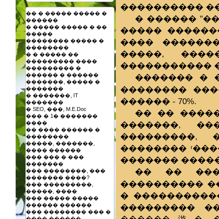
���������� �
�� � ����� ����� �
� ������ "�
������
� ����� ����� � ��
����� ������
�����
���� �������
�������� ����� �
��������
�����, ����
� � ����� ��
��������� ����
����������� 
��������� �
������ � ������
������� � 
�������, ����� �
�������� ���
�������
� �������, IT
������ - 70%.
�������
� SEO, ���, M.E.Doc
�� �� ����
��� � 1� �������
�������, ��
����
�� ���� ������ �
���������, 
��������
�����, �������,
�������� ʳ��
���� ������
��� ��� � ���
������� �����
�������
�� �� ���
��� ��������, ���
������� ����?
���������� �
��� ���������,
�����, ����
� ����������
��� ����� �����
������ ������
��������� �
��� �������� ��� �
���� ������