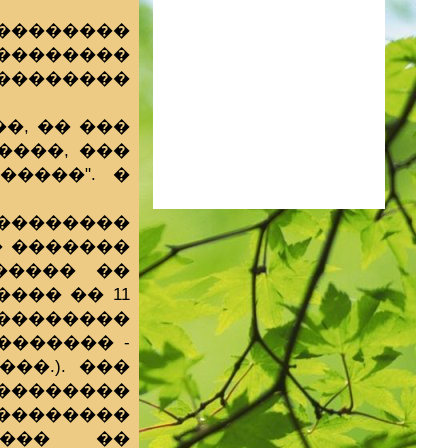
��������
�������
���������
�, �� ���
����, ���
����". �
��������
� �������
����� ��
��� �� 11
��������
������� -
���.). ���
��������
��������
���� ��