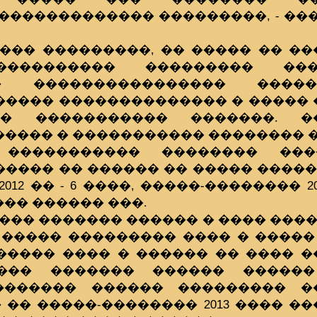
������������� ���������, - ��
��� ���������, �� ����� �� �
���������� ��������� ��
�� ���������������� ����
����� �������������� � �����
� ����������� �������. �
���� � ����������� �������� 
����������� �������� ���
���� �� ������ �� ����� �����
, 2012 �� - 6 ����, �����-�������� 20
��� ������ ���.
�� ������� ������ � ���� ����
 ����� ��������� ���� � �����
������ ���� � ������ �� ���� 
��� ������� ������ ������
������� ������ ��������� �
�� �����-�������� 2013 ���� �