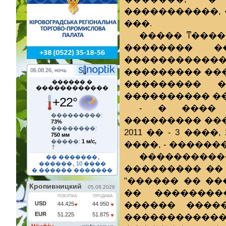
�����������, 
���.
����� ͳ����
�������� �
����������
��������� ��
06.08.26, ночь
��������� �
������ �
������������
���������� ��
+22°
- � ���� 
���������:
��������� ���
73%
��������:
2011 �� - 3 ����
750 мм
�����:
1 м/с,
����, - ������
�����������
�� �������
,
������
,
10 ����
��������� ��
� ������ �������
"������ �� �
�� ��������
������ ����
������������ 