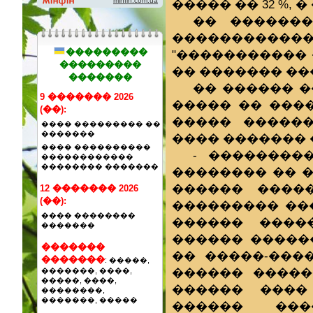
����� �� 32 %, 
�� �������
����������
���������
"�����������
���������
�� ������� ��
�������
�� ������ �
9 ������� 2026
����� �� ���
(��):
����� ������
���� ��������� ��
�������
���� ������� 
���� ����������
- ��������
������������
�������� �������
�������� �� 
������ ����
12 ������� 2026
(��):
��������� ���
���� ��������
������ ����
�������
������ ������
�������
�� �����-�����
�������
: �����,
������ �����
�������, ����,
�����, ����,
������ ����
��������,
�������, �����
������ ���