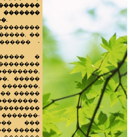
��������
 �������
�.
 ��������
�����, ��
������ -
������ �
�������
�������,
�, �����
�������,
�� �����
��������.
��������
 �������-
��� ���
��� �����