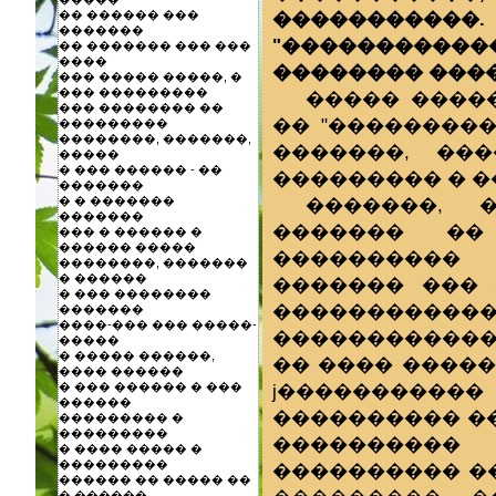
�����������.
�� ������ ���
�������
"����������
�� ������� ��� ���
����
�������� �����
��� ����� �����, �
��� ���������
����� ����
��� �������� ��
�� "���������
���������
��������, �������,
�������, ��
�����
� ��� ������ - ��
��������� � �
�������
�������, 
� � �������
�������
������� ��
��� � ������ �
������ �����
���������� 
��������, �������
� ������
������� ��� 
� ��� ��������
�����������
�������
����-��� ��� �����-
������������
�����
� ����� ������,
�� ���� ����
���� ������
ϳ����������
� ��� ������ � ���
������
���������� ��
��������� �
���������
����������
� ���� ����� �
���������
���������� �
������ �� ����� ��
� ������