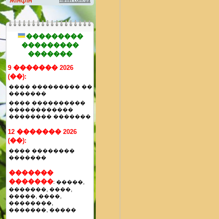
���������
���������
�������
9 ������� 2026
(��):
���� ��������� ��
�������
���� ����������
������������
�������� �������
12 ������� 2026
(��):
���� ��������
�������
�������
�������
: �����,
�������, ����,
�����, ����,
��������,
�������, �����