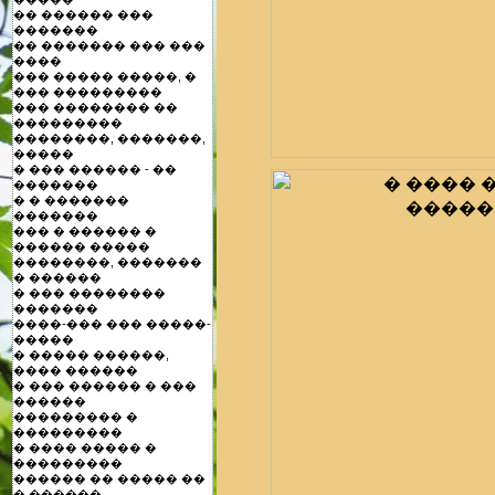
�� ������ ���
�������
�� ������� ��� ���
����
��� ����� �����, �
��� ���������
��� �������� ��
���������
��������, �������,
�����
� ��� ������ - ��
�������
� � �������
�������
��� � ������ �
������ �����
��������, �������
� ������
� ��� ��������
�������
����-��� ��� �����-
�����
� ����� ������,
���� ������
� ��� ������ � ���
������
��������� �
���������
� ���� ����� �
���������
������ �� ����� ��
� ������