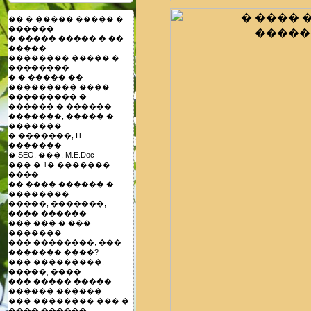
�� � ����� ����� �
������
� ����� ����� � ��
�����
�������� ����� �
��������
� � ����� ��
��������� ����
��������� �
������ � ������
�������, ����� �
�������
� �������, IT
�������
� SEO, ���, M.E.Doc
��� � 1� �������
����
�� ���� ������ �
��������
�����, �������,
���� ������
��� ��� � ���
�������
��� ��������, ���
������� ����?
��� ���������,
�����, ����
��� ����� �����
������ ������
��� �������� ��� �
���� ������