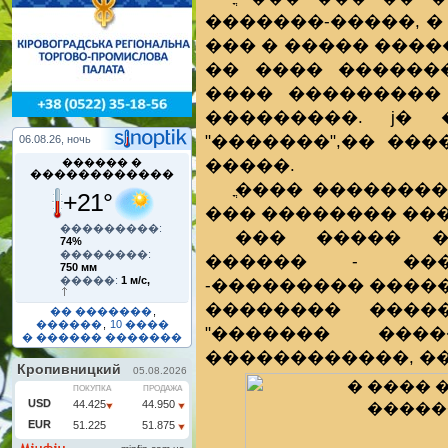
�������-�����, �
��� � ����� ����
�� ���� ������
���� ���������
���������. ϳ�
"�������",�� ��
06.08.26, ночь
�����.
������ �
������������
ֳ���� �������
+21°
��� �������� ��
���������:
��� ����� �
74%
��������:
������ - ���
750 мм
�����:
1 м/с,
-��������� ����
�������� ����
�� �������
,
������
,
10 ����
"������� ���
� ������ �������
������������, ��