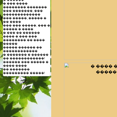
� ��� ����
�������� �������
��� �������, ���
�������������
��� �����, ����� �
�� ����
��� ��� �����, ��� �
����� � ����
� ��� �� ������
���� � ��� ���
�������� �� ����
�����
����� ������ ��
������������
� ������� � ������
�� ������������!
������ ��� ����� �
���� ����
�� �������
��������� �����!