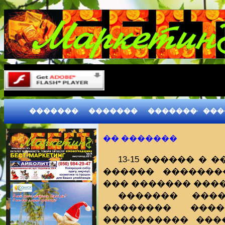
�������
�������
����������
���
�� �������
13-15 ������ �
������ �������
��� ������� ����
������� ���
�������� ����
���������� ���