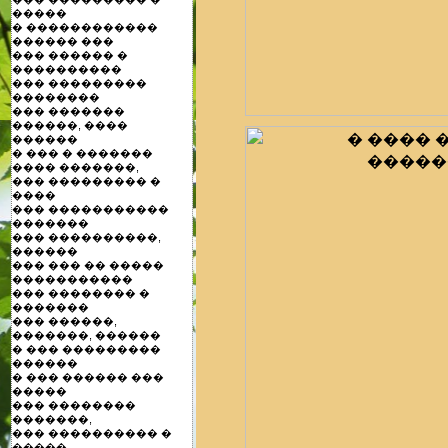
�����
� ������������
������ ���
��� ������ �
����������
��� ���������
��������
��� �������
������, ����
������
� ��� � �������
���� �������,
��� ��������� �
����
��� �����������
�������
��� ����������,
������
��� ��� �� �����
�����������
��� �������� �
�������
��� ������,
�������, ������
� ��� ���������
������
� ��� ������ ���
�����
��� ��������
�������,
��� ���������� �
�����