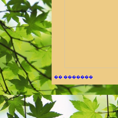
�� �������