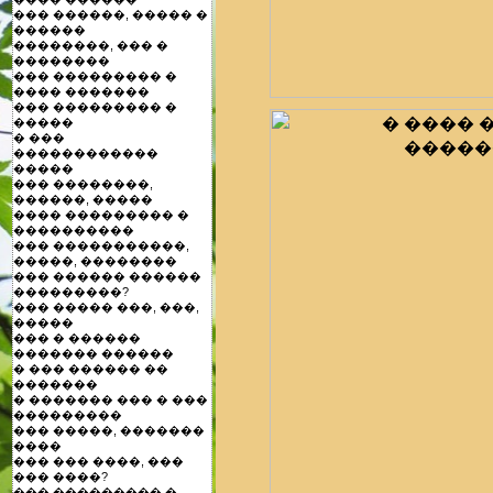
��� ������, ����� �
������
��������, ��� �
��������
��� ��������� �
���� �������
��� ��������� �
�����
� ���
������������
�����
��� ��������,
������, �����
���� ��������� �
����������
��� �����������,
�����, ��������
��� ������ ������
���������?
��� ����� ���, ���,
�����
��� � ������
������� ������
� ��� ������ ��
�������
� ������� ��� � ���
���������
��� �����, �������
����
��� ��� ����, ���
��� ����?
��� ��������� �