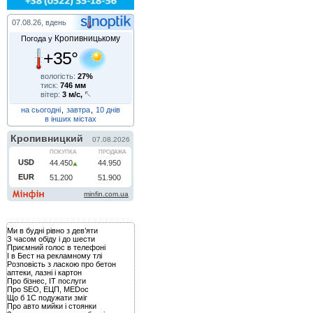
07.08.26, вдень
Кропивницькому
Погода у
+35°
вологість:
27%
тиск:
746 мм
вітер:
3 м/с,
на сьогодні
,
завтра
,
10 днів
в інших містах
Ми в будні рівно з дев’яти
З часом обіду і до шести
Приємний голос в телефоні
І в Бест на рекламному тлі
Розповість з ласкою про бетон
аптеки, лазні і картон
Про бізнес, IT послуги
Про SEO, ЕЦП, MEDoc
Що б 1С подужати зміг
Про авто мийки і стоянки