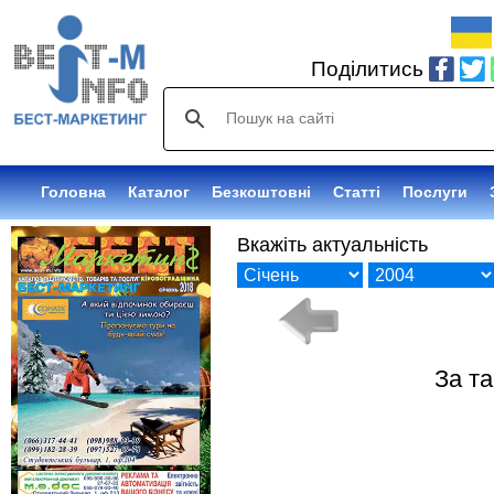
Поділитись
Головна
Каталог
Оголошення
Статті
Послуги
Вкажіть актуальність
За т