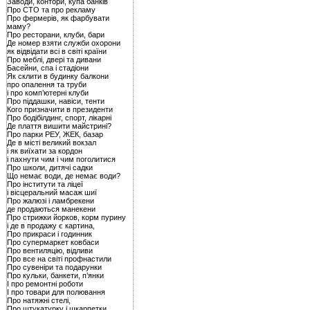
Заводи, контори, купа банків
Про СТО та про рекламу
Про фермерів, як фарбувати
маму?
Про ресторани, клуби, бари
Де номер взяти служби охорони
як відвідати всі в світі країни
Про меблі, двері та дивани
Басейни, спа і стадіони
Як склити в будинку балкони
про опалення та труби
і про комп’ютерні клуби
Про піддашки, навіси, тенти
Кого призначити в президенти
Про бодібілдинг, спорт, лікарні
Де плаття вишити майстрині?
Про парки РЕУ, ЖЕК, базар
Де в місті великий вокзал
і як виїхати за кордон
і пахнути чим і чим поголитися
Про школи, дитячі садки
Що немає води, де немає води?
Про інститути та ліцеї
і вісцеральний масаж шиї
Про жалюзі і ламбрекени
де продаються манекени
Про стрижки йорков, корм пурину
і де в продажу є картина,
Про прикраси і годинник
Про супермаркет ковбаси
Про вентиляцію, відливи
Про все на світі профнастили
Про сувеніри та подарунки
Про кульки, банкети, п’янки
І про ремонтні роботи
І про товари для полювання
Про натяжні стелі,
Про штукатурку і шкарпетки