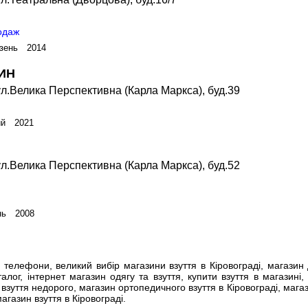
родаж
зень 2014
ИН
л.Велика Перспективна (Карла Маркса), буд.39
ий 2021
л.Велика Перспективна (Карла Маркса), буд.52
нь 2008
телефони, великий вибір магазини взуття в Кіровограді, магазин 
алог, інтернет магазин одягу та взуття, купити взуття в магазині,
 взуття недорого, магазин ортопедичного взуття в Кіровограді, магаз
агазин взуття в Кіровограді.