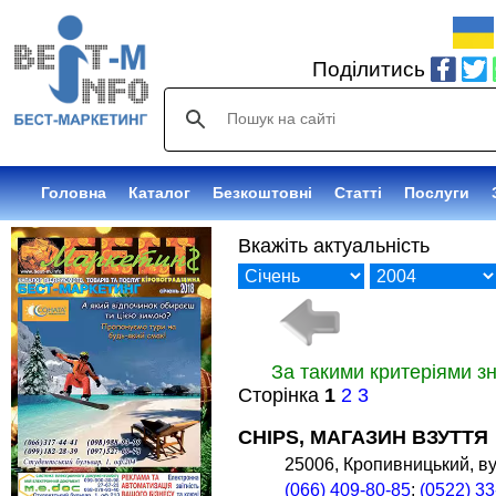
Поділитись
Головна
Каталог
Безкоштовні
Статті
Послуги
Вкажіть актуальність
За такими критеріями з
Сторінка
1
2
3
CHIPS, МАГАЗИН ВЗУТТЯ
25006, Кропивницький, ву
(066) 409-80-85
;
(0522) 33