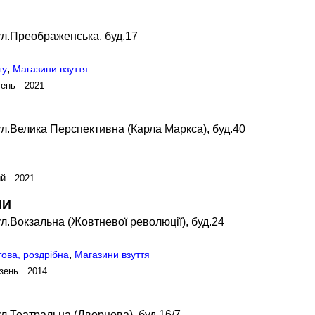
ул.Преображенська, буд.17
,
гу
Магазини взуття
тень 2021
л.Велика Перспективна (Карла Маркса), буд.40
ий 2021
НИ
л.Вокзальна (Жовтневої революції), буд.24
,
това, роздрібна
Магазини взуття
зень 2014
л.Театральна (Дворцова), буд.16/7