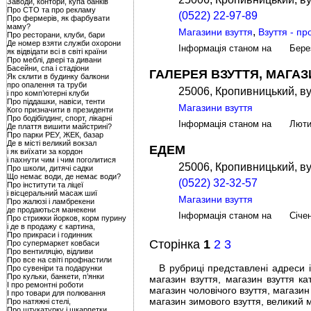
Заводи, контори, купа банків
Про СТО та про рекламу
(0522) 22-97-89
Про фермерів, як фарбувати
маму?
,
Магазини взуття
Взуття - п
Про ресторани, клуби, бари
Де номер взяти служби охорони
Інформація станом на Бере
як відвідати всі в світі країни
Про меблі, двері та дивани
Басейни, спа і стадіони
ГАЛЕРЕЯ ВЗУТТЯ, МАГАЗ
Як склити в будинку балкони
про опалення та труби
25006, Кропивницький, ву
і про комп’ютерні клуби
Про піддашки, навіси, тенти
Магазини взуття
Кого призначити в президенти
Про бодібілдинг, спорт, лікарні
Інформація станом на Лют
Де плаття вишити майстрині?
Про парки РЕУ, ЖЕК, базар
Де в місті великий вокзал
ЕДЕМ
і як виїхати за кордон
і пахнути чим і чим поголитися
25006, Кропивницький, ву
Про школи, дитячі садки
Що немає води, де немає води?
(0522) 32-32-57
Про інститути та ліцеї
і вісцеральний масаж шиї
Магазини взуття
Про жалюзі і ламбрекени
де продаються манекени
Інформація станом на Січе
Про стрижки йорков, корм пурину
і де в продажу є картина,
Про прикраси і годинник
Сторінка
1
2
3
Про супермаркет ковбаси
Про вентиляцію, відливи
Про все на світі профнастили
В рубриці представлені адреси і 
Про сувеніри та подарунки
Про кульки, банкети, п’янки
магазин взуття, магазин взуття кат
І про ремонтні роботи
магазин чоловічого взуття, магазин
І про товари для полювання
магазин зимового взуття, великий м
Про натяжні стелі,
Про штукатурку і шкарпетки