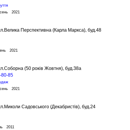
уття
сень 2021
л.Велика Перспективна (Карла Маркса), буд.48
ень 2021
л.Соборна (50 років Жовтня), буд.38а
-80-85
родаж
сень 2021
л.Миколи Садовського (Декабристів), буд.24
нь 2011