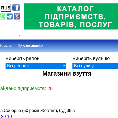
Знижки
Про компанію
Виберіть регіон
Виберіть вулицю
Магазини взуття
найдено підприємств:
25
л.Соборна (50 років Жовтня), буд.38 а
-20-10