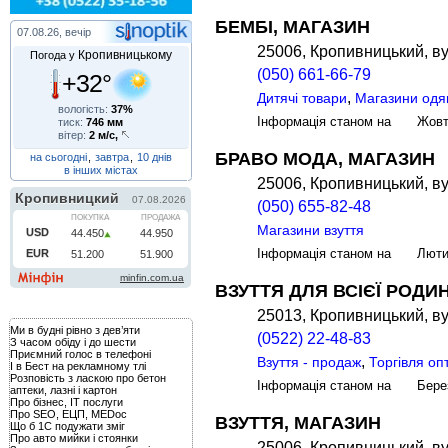
БЕМБІ, МАГАЗИН
07.08.26, вечір
25006, Кропивницький, в
Кропивницькому
Погода у
(050) 661-66-79
+32°
,
Дитячі товари
Магазини одя
вологість:
37%
Інформація станом на Жов
тиск:
746 мм
вітер:
2 м/с,
БРАВО МОДА, МАГАЗИН
на сьогодні
,
завтра
,
10 днів
в інших містах
25006, Кропивницький, ву
(050) 655-82-48
Магазини взуття
Інформація станом на Лют
ВЗУТТЯ ДЛЯ ВСІЄЇ РОДИ
25013, Кропивницький, ву
Ми в будні рівно з дев’яти
(0522) 22-48-83
З часом обіду і до шести
Приємний голос в телефоні
,
Взуття - продаж
Торгівля оп
І в Бест на рекламному тлі
Розповість з ласкою про бетон
Інформація станом на Бере
аптеки, лазні і картон
Про бізнес, IT послуги
Про SEO, ЕЦП, MEDoc
ВЗУТТЯ, МАГАЗИН
Що б 1С подужати зміг
Про авто мийки і стоянки
25006, Кропивницький, ву