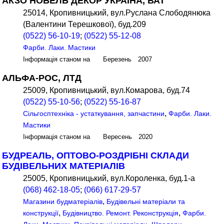
АКЗО НОБЕЛЬ ДЕКОР УКРАЇНА, ВАТ
25014, Кропивницький, вул.Руслана Слободянюка
(Валентини Терешкової), буд.209
(0522) 56-10-19
;
(0522) 55-12-08
Фарби. Лаки. Мастики
Інформація станом на Березень 2007
АЛЬФА-РОС, ЛТД
25009, Кропивницький, вул.Комарова, буд.74
(0522) 55-10-56
;
(0522) 55-16-87
,
Сільгосптехніка - устаткування, запчастини
Фарби. Лаки.
Мастики
Інформація станом на Вересень 2020
БУДРЕАЛЬ, ОПТОВО-РОЗДРІБНІ СКЛАДИ
БУДІВЕЛЬНИХ МАТЕРІАЛІВ
25005, Кропивницький, вул.Короленка, буд.1-а
(068) 462-18-05
;
(066) 617-29-57
,
Магазини будматеріалів
Будівельні матеріали та
,
,
конструкції
Будівництво. Ремонт. Реконструкція
Фарби.