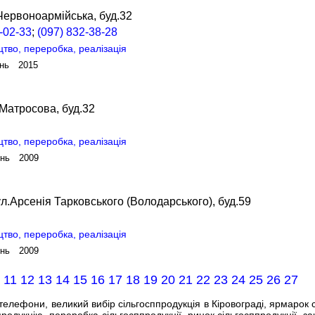
Червоноармійська, буд.32
-02-33
;
(097) 832-38-28
цтво, переробка, реалізація
ень 2015
.Матросова, буд.32
цтво, переробка, реалізація
ень 2009
л.Арсенія Тарковського (Володарського), буд.59
цтво, переробка, реалізація
ень 2009
0
11
12
13
14
15
16
17
18
19
20
21
22
23
24
25
26
27
елефони, великий вибір сільгосппродукція в Кіровограді, ярмарок с