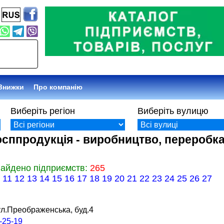
Афіша
Про компанію
Виберіть регіон
Виберіть вулицю
осппродукція - виробництво, переробка,
найдено підприємств:
265
0
11
12
13
14
15
16
17
18
19
20
21
22
23
24
25
26
27
ул.Преображенська, буд.4
-25-19