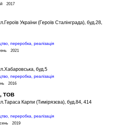
ий 2017
.Героїв України (Героїв Сталінграда), буд.28,
цтво, переробка, реалізація
тень 2021
л.Хабаровська, буд.5
цтво, переробка, реалізація
ень 2016
, ТОВ
л.Тараса Карпи (Тимірязєва), буд.84, 414
цтво, переробка, реалізація
сень 2019