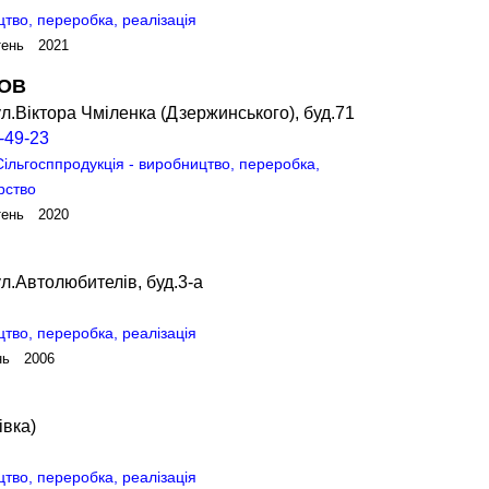
цтво, переробка, реалізація
тень 2021
ТОВ
л.Віктора Чміленка (Дзержинського), буд.71
-49-23
Сільгосппродукція - виробництво, переробка,
рство
тень 2020
л.Автолюбителів, буд.3-а
цтво, переробка, реалізація
нь 2006
івка)
цтво, переробка, реалізація