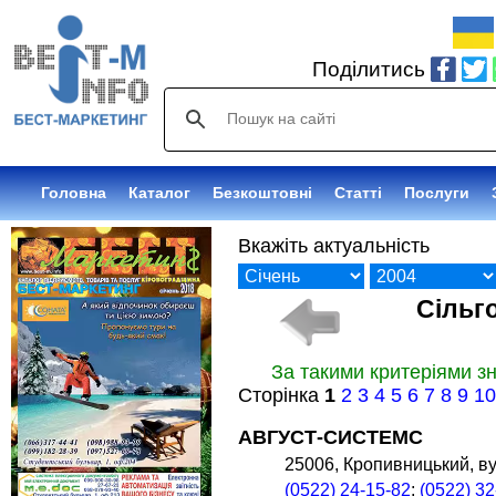
Поділитись
Головна
Каталог
Оголошення
Статті
Послуги
Вкажіть актуальність
Сільг
За такими критеріями з
Сторінка
1
2
3
4
5
6
7
8
9
1
АВГУСТ-СИСТЕМС
25006, Кропивницький, в
(0522) 24-15-82
;
(0522) 32