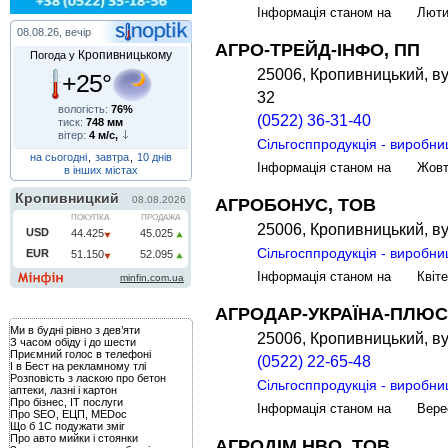
Інформація станом на Лют
08.08.26, вечір
АГРО-ТРЕЙД-ІНФО, ПП
Кропивницькому
Погода у
25006, Кропивницький, вул
+25°
32
вологість:
76%
(0522) 36-31-40
тиск:
748 мм
вітер:
4 м/с,
Сільгосппродукція - виробни
на сьогодні
,
завтра
,
10 днів
Інформація станом на Жов
в інших містах
АГРОБОНУС, ТОВ
25006, Кропивницький, ву
Сільгосппродукція - виробни
Інформація станом на Квіт
АГРОДАР-УКРАЇНА-ПЛЮС
Ми в будні рівно з дев’яти
25006, Кропивницький, ву
З часом обіду і до шести
Приємний голос в телефоні
(0522) 22-65-48
І в Бест на рекламному тлі
Розповість з ласкою про бетон
Сільгосппродукція - виробни
аптеки, лазні і картон
Про бізнес, IT послуги
Інформація станом на Вере
Про SEO, ЕЦП, MEDoc
Що б 1С подужати зміг
Про авто мийки і стоянки
АГРОДІМ НВО, ТОВ