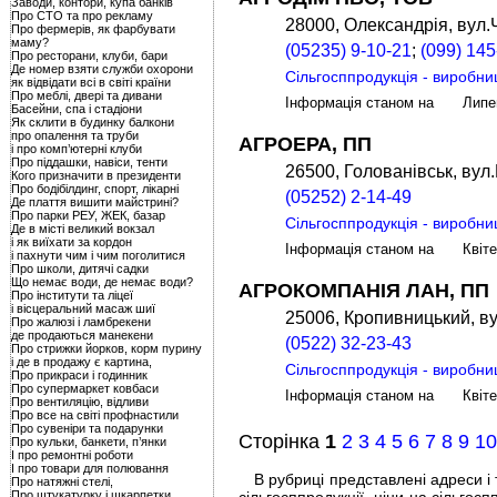
Заводи, контори, купа банків
Про СТО та про рекламу
28000, Олександрія, вул.
Про фермерів, як фарбувати
маму?
(05235) 9-10-21
;
(099) 145
Про ресторани, клуби, бари
Де номер взяти служби охорони
Сільгосппродукція - виробни
як відвідати всі в світі країни
Про меблі, двері та дивани
Інформація станом на Лип
Басейни, спа і стадіони
Як склити в будинку балкони
про опалення та труби
АГРОЕРА, ПП
і про комп’ютерні клуби
Про піддашки, навіси, тенти
26500, Голованівськ, вул
Кого призначити в президенти
Про бодібілдинг, спорт, лікарні
(05252) 2-14-49
Де плаття вишити майстрині?
Про парки РЕУ, ЖЕК, базар
Сільгосппродукція - виробни
Де в місті великий вокзал
і як виїхати за кордон
Інформація станом на Квіт
і пахнути чим і чим поголитися
Про школи, дитячі садки
Що немає води, де немає води?
АГРОКОМПАНІЯ ЛАН, ПП
Про інститути та ліцеї
і вісцеральний масаж шиї
25006, Кропивницький, ву
Про жалюзі і ламбрекени
де продаються манекени
(0522) 32-23-43
Про стрижки йорков, корм пурину
і де в продажу є картина,
Сільгосппродукція - виробни
Про прикраси і годинник
Про супермаркет ковбаси
Інформація станом на Квіт
Про вентиляцію, відливи
Про все на світі профнастили
Про сувеніри та подарунки
Сторінка
1
2
3
4
5
6
7
8
9
1
Про кульки, банкети, п’янки
І про ремонтні роботи
І про товари для полювання
В рубриці представлені адреси і т
Про натяжні стелі,
Про штукатурку і шкарпетки