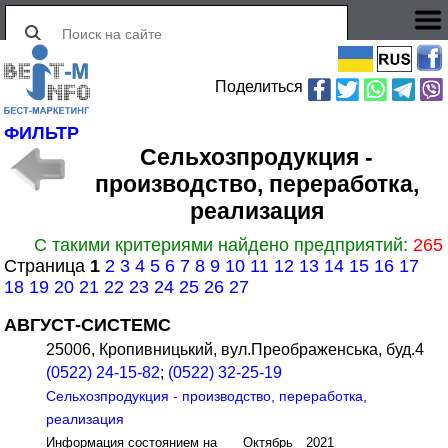
Поделиться
ФИЛЬТР
Сельхозпродукция -
производство, переработка,
реализация
С такими критериями найдено предприятий:
265
Страница
1
2
3
4
5
6
7
8
9
10
11
12
13
14
15
16
17
18
19
20
21
22
23
24
25
26
27
АВГУСТ-СИСТЕМС
25006, Кропивницький, вул.Преображенська, буд.4
(0522) 24-15-82
;
(0522) 32-25-19
Сельхозпродукция - производство, переработка,
реализация
Информация состоянием на Октябрь 2021