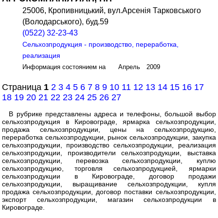
25006, Кропивницький, вул.Арсенія Тарковського
(Володарського), буд.59
(0522) 32-23-43
Сельхозпродукция - производство, переработка,
реализация
Информация состоянием на Апрель 2009
Страница
1
2
3
4
5
6
7
8
9
10
11
12
13
14
15
16
17
18
19
20
21
22
23
24
25
26
27
В рубрике представлены адреса и телефоны, большой выбор
сельхозпродукция в Кировограде, ярмарка сельхозпродукции,
продажа сельхозпродукции, цены на сельхозпродукцию,
переработка сельхозпродукции, рынок сельхозпродукции, закупка
сельхозпродукции, производство сельхозпродукции, реализация
сельхозпродукции, производители сельхозпродукции, выставка
сельхозпродукции, перевозка сельхозпродукции, куплю
сельхозпродукцию, торговля сельхозпродукцией, ярмарки
сельхозпродукции в Кировограде, договор продажи
сельхозпродукции, выращивание сельхозпродукции, купля
продажа сельхозпродукции, договор поставки сельхозпродукции,
экспорт сельхозпродукции, магазин сельхозпродукции в
Кировограде.