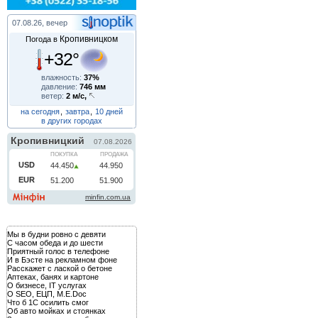
07.08.26, вечер
Кропивницком
Погода в
+32°
влажность:
37%
давление:
746 мм
ветер:
2 м/с,
на сегодня
,
завтра
,
10 дней
в других городах
Мы в будни ровно с девяти
С часом обеда и до шести
Приятный голос в телефоне
И в Бэсте на рекламном фоне
Расскажет с лаской о бетоне
Аптеках, банях и картоне
О бизнесе, IT услугах
О SEO, ЕЦП, M.E.Doc
Что б 1С осилить смог
Об авто мойках и стоянках