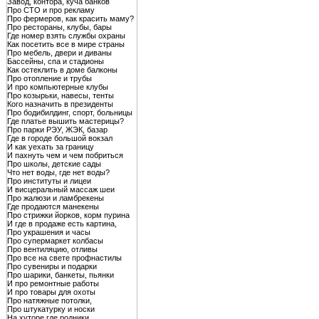
Завод, контора, куча банков
Про СТО и про рекламу
Про фермеров, как красить маму?
Про рестораны, клубы, бары
Где номер взять службы охраны
Как посетить все в мире страны
Про мебель, двери и диваны
Бассейны, спа и стадионы
Как остеклить в доме балконы
Про отопление и трубы
И про компьютерные клубы
Про козырьки, навесы, тенты
Кого назначить в президенты
Про бодибилдинг, спорт, больницы
Где платье вышить мастерицы?
Про парки РЭУ, ЖЭК, базар
Где в городе большой вокзал
И как уехать за границу
И пахнуть чем и чем побриться
Про школы, детские сады
Что нет воды, где нет воды?
Про институты и лицеи
И висцеральный массаж шеи
Про жалюзи и ламбрекены
Где продаются манекены
Про стрижки йорков, корм пурина
И где в продаже есть картина,
Про украшения и часы
Про супермаркет колбасы
Про вентиляцию, отливы
Про все на свете профнастилы
Про сувениры и подарки
Про шарики, банкеты, пьянки
И про ремонтные работы
И про товары для охоты
Про натяжные потолки,
Про штукатурку и носки
На хуторе где родники