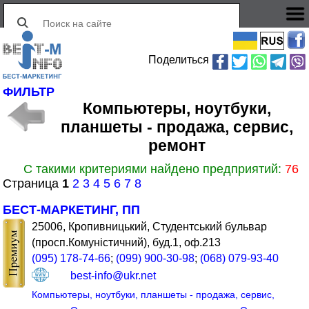
Поделиться
ФИЛЬТР
Компьютеры, ноутбуки,
планшеты - продажа, сервис,
ремонт
С такими критериями найдено предприятий:
76
Страница
1
2
3
4
5
6
7
8
БЕСТ-МАРКЕТИНГ, ПП
25006, Кропивницький, Студентський бульвар
(просп.Комуністичний), буд.1, оф.213
(095) 178-74-66
;
(099) 900-30-98
;
(068) 079-93-40
best-info@ukr.net
Компьютеры, ноутбуки, планшеты - продажа, сервис,