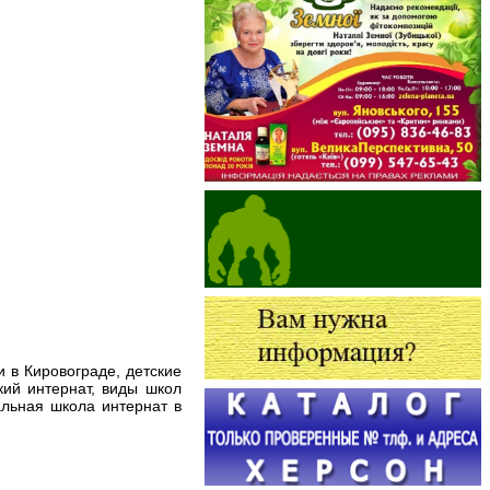
 в Кировограде, детские
кий интернат, виды школ
альная школа интернат в