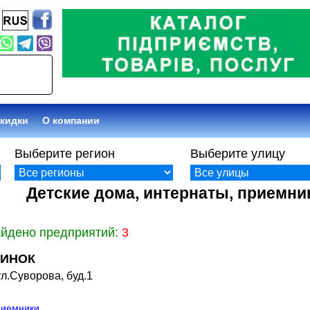
кидки
О компании
Выберите регион
Выберите улицу
Детские дома, интернаты, приемни
айдено предприятий:
3
ДИНОК
л.Суворова, буд.1
риемники