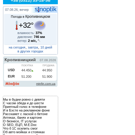
07.08.26, вечер
Кропивницком
Погода в
+32°
влажность:
37%
давление:
746 мм
ветер:
2 м/с,
на сегодня
,
завтра
,
10 дней
в других городах
Мы в будни ровно с девяти
С часом обеда и до шести
Приятный голос в телефоне
И в Бэсте на рекламном фоне
Расскажет с лаской о бетоне
Аптеках, банях и картоне
О бизнесе, IT услугах
О SEO, ЕЦП, M.E.Doc
Что б 1С осилить смог
Об авто мойках и стоянках