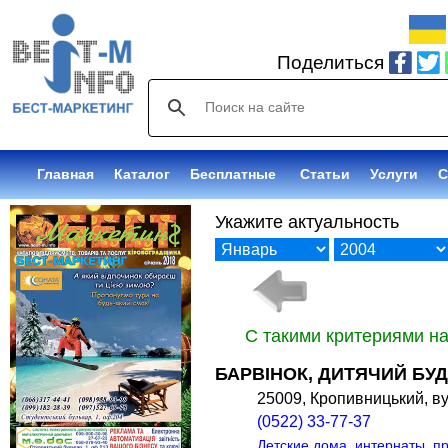
Поделиться
Главная
Каталог
Бесплатные
Статьи
Услуги
С
Укажите актуальность
С такими критериями н
БАРВІНОК, ДИТЯЧИЙ БУ
25009, Кропивницький, ву
(0522) 33-77-37
Детские дома, интернаты, п