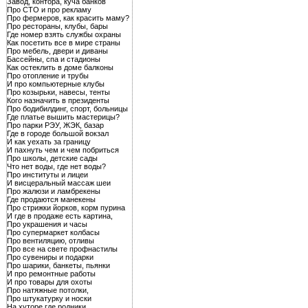
Завод, контора, куча банков
Про СТО и про рекламу
Про фермеров, как красить маму?
Про рестораны, клубы, бары
Где номер взять службы охраны
Как посетить все в мире страны
Про мебель, двери и диваны
Бассейны, спа и стадионы
Как остеклить в доме балконы
Про отопление и трубы
И про компьютерные клубы
Про козырьки, навесы, тенты
Кого назначить в президенты
Про бодибилдинг, спорт, больницы
Где платье вышить мастерицы?
Про парки РЭУ, ЖЭК, базар
Где в городе большой вокзал
И как уехать за границу
И пахнуть чем и чем побриться
Про школы, детские сады
Что нет воды, где нет воды?
Про институты и лицеи
И висцеральный массаж шеи
Про жалюзи и ламбрекены
Где продаются манекены
Про стрижки йорков, корм пурина
И где в продаже есть картина,
Про украшения и часы
Про супермаркет колбасы
Про вентиляцию, отливы
Про все на свете профнастилы
Про сувениры и подарки
Про шарики, банкеты, пьянки
И про ремонтные работы
И про товары для охоты
Про натяжные потолки,
Про штукатурку и носки
На хуторе где родники