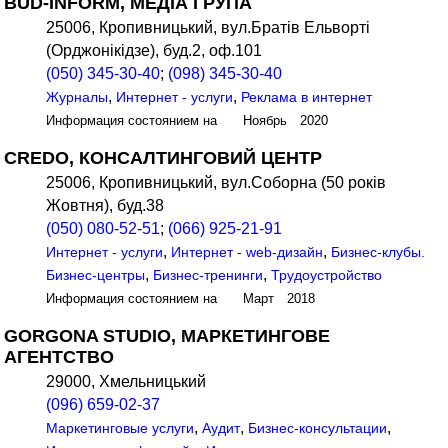
BUD-INFORM, МЕДІА ГРУПА
25006, Кропивницький, вул.Братів Ельворті
(Орджонікідзе), буд.2, оф.101
(050) 345-30-40
;
(098) 345-30-40
,
,
Журналы
Интернет - услуги
Реклама в интернет
Информация состоянием на Ноябрь 2020
CREDO, КОНСАЛТИНГОВИЙ ЦЕНТР
25006, Кропивницький, вул.Соборна (50 років
Жовтня), буд.38
(050) 080-52-51
;
(066) 925-21-91
,
,
Интернет - услуги
Интернет - web-дизайн
Бизнес-клубы.
,
,
Бизнес-центры
Бизнес-тренинги
Трудоустройство
Информация состоянием на Март 2018
GORGONA STUDIO, МАРКЕТИНГОВЕ
АГЕНТСТВО
29000, Хмельницький
(096) 659-02-37
,
,
,
Маркетинговые услуги
Аудит
Бизнес-консультации