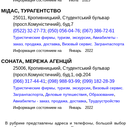
Информация состоянием на Июль 2025
МІДАС, ТУРАГЕНТСТВО
25011, Кропивницький, Студентський бульвар
(просп.Комуністичний), буд.7
(0522) 32-27-73
;
(050) 056-04-76
;
(067) 386-72-61
,
Туристические фирмы, туризм, экскурсии
Авиабилеты -
,
заказ, продажа, доставка
Визовый сервис. Загранпаспорта
Информация состоянием на Январь 2022
СОНАТА, МЕРЕЖА АГЕНЦІЙ
25006, Кропивницький, Студентський бульвар
(просп.Комуністичний), буд.1, оф.204
(066) 317-44-41
;
(098) 988-93-99
;
(099) 182-28-39
,
Туристические фирмы, туризм, экскурсии
Визовый сервис.
,
,
,
Загранпаспорта
Деловые путешествия
Образование
,
Авиабилеты - заказ, продажа, доставка
Трудоустройство
Информация состоянием на Январь 2022
В рубрике представлены адреса и телефоны, большой выбор