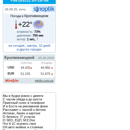
06.08.26, ночь
Кропивницком
Погода в
+22°
влажность:
73%
давление:
750 мм
ветер:
1 м/с,
на сегодня
,
завтра
,
10 дней
в других городах
Мы в будни ровно с девяти
С часом обеда и до шести
Приятный голос в телефоне
И в Бэсте на рекламном фоне
Расскажет с лаской о бетоне
Аптеках, банях и картоне
О бизнесе, IT услугах
О SEO, ЕЦП, M.E.Doc
Что б 1С осилить смог
Об авто мойках и стоянках