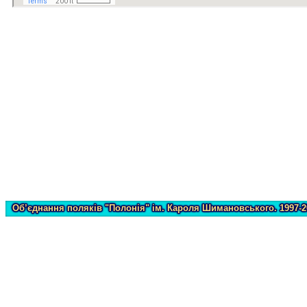
Об’єднання поляків "Полонія" ім. Кароля Шимановського. 1997-2