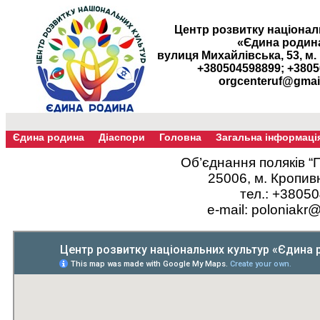
Центр розвитку націонал
«Єдина родин
вулиця Михайлівська, 53, м
+380504598899; +380
orgcenteruf@gmai
Єдина родина
Діаспори
Головна
Загальна інформаці
Об’єднання поляків “
25006, м. Кропив
тел.: +3805
e-mail: poloniakr