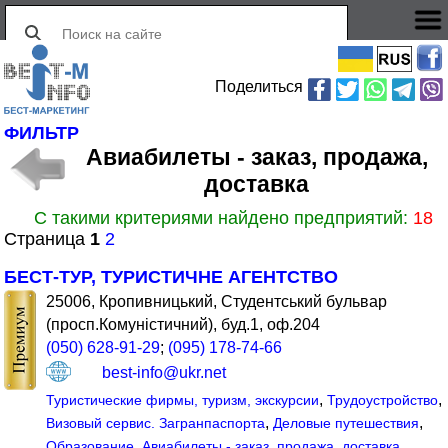
Поделиться
ФИЛЬТР
Авиабилеты - заказ, продажа,
доставка
С такими критериями найдено предприятий:
18
Страница
1
2
БЕСТ-ТУР, ТУРИСТИЧНЕ АГЕНТСТВО
25006, Кропивницький, Студентський бульвар
(просп.Комуністичний), буд.1, оф.204
(050) 628-91-29
;
(095) 178-74-66
best-info@ukr.net
,
,
Туристические фирмы, туризм, экскурсии
Трудоустройство
,
,
Визовый сервис. Загранпаспорта
Деловые путешествия
,
Образование
Авиабилеты - заказ, продажа, доставка